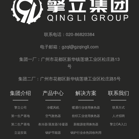
联系电话：
020-86820384
电子邮箱：
gzql@gzqingli.com
集团一厂：广州市花都区新华镇莲塘工业区松庄路13
号
集团二厂：广州市花都区新华镇莲塘工业区松庄路5号
集团介绍
产品中心
解决方案
联系我们
擎立公司
冷暖风机
暖通行业使用换热器
联系方式
第一生产基地
空气散热器
纺织工业使用换热器
人才招聘
第二生产基地
表冷器/蒸发器/冷凝器
新能源使用换热器
擎立OA入口
立远安装
锅炉节能器
锅炉行业余热回收利用