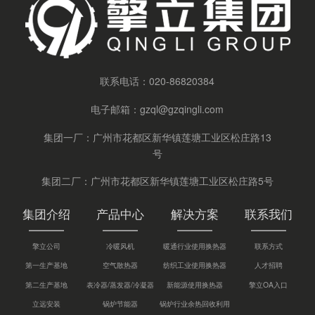
联系电话：
020-86820384
电子邮箱：
gzql@gzqingli.com
集团一厂：广州市花都区新华镇莲塘工业区松庄路13
号
集团二厂：广州市花都区新华镇莲塘工业区松庄路5号
集团介绍
产品中心
解决方案
联系我们
擎立公司
冷暖风机
暖通行业使用换热器
联系方式
第一生产基地
空气散热器
纺织工业使用换热器
人才招聘
第二生产基地
表冷器/蒸发器/冷凝器
新能源使用换热器
擎立OA入口
立远安装
锅炉节能器
锅炉行业余热回收利用