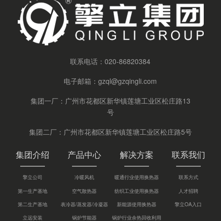
联系电话：
020-86820384
电子邮箱：
gzql@gzqingli.com
集团一厂：广州市花都区新华镇莲塘工业区松庄路13
号
集团二厂：广州市花都区新华镇莲塘工业区松庄路5号
集团介绍
产品中心
解决方案
联系我们
擎立公司
冷暖风机
暖通行业使用换热器
联系方式
第一生产基地
空气散热器
纺织工业使用换热器
人才招聘
第二生产基地
表冷器/蒸发器/冷凝器
新能源使用换热器
擎立OA入口
立远安装
锅炉节能器
锅炉行业余热回收利用