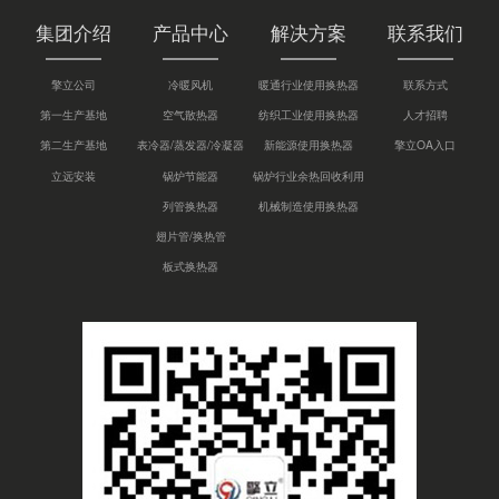
集团介绍
产品中心
解决方案
联系我们
擎立公司
冷暖风机
暖通行业使用换热器
联系方式
第一生产基地
空气散热器
纺织工业使用换热器
人才招聘
第二生产基地
表冷器/蒸发器/冷凝器
新能源使用换热器
擎立OA入口
立远安装
锅炉节能器
锅炉行业余热回收利用
列管换热器
机械制造使用换热器
翅片管/换热管
板式换热器