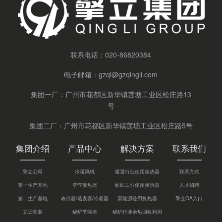
联系电话：
020-86820384
电子邮箱：
gzql@gzqingli.com
集团一厂：广州市花都区新华镇莲塘工业区松庄路13
号
集团二厂：广州市花都区新华镇莲塘工业区松庄路5号
集团介绍
产品中心
解决方案
联系我们
擎立公司
冷暖风机
暖通行业使用换热器
联系方式
第一生产基地
空气散热器
纺织工业使用换热器
人才招聘
第二生产基地
表冷器/蒸发器/冷凝器
新能源使用换热器
擎立OA入口
立远安装
锅炉节能器
锅炉行业余热回收利用