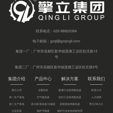
联系电话：
020-86820384
电子邮箱：
gzql@gzqingli.com
集团一厂：广州市花都区新华镇莲塘工业区松庄路13
号
集团二厂：广州市花都区新华镇莲塘工业区松庄路5号
集团介绍
产品中心
解决方案
联系我们
擎立公司
冷暖风机
暖通行业使用换热器
联系方式
第一生产基地
空气散热器
纺织工业使用换热器
人才招聘
第二生产基地
表冷器/蒸发器/冷凝器
新能源使用换热器
擎立OA入口
立远安装
锅炉节能器
锅炉行业余热回收利用