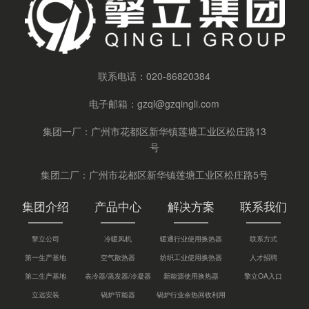
联系电话：
020-86820384
电子邮箱：
gzql@gzqingli.com
集团一厂：广州市花都区新华镇莲塘工业区松庄路13
号
集团二厂：广州市花都区新华镇莲塘工业区松庄路5号
集团介绍
产品中心
解决方案
联系我们
擎立公司
冷暖风机
暖通行业使用换热器
联系方式
第一生产基地
空气散热器
纺织工业使用换热器
人才招聘
第二生产基地
表冷器/蒸发器/冷凝器
新能源使用换热器
擎立OA入口
立远安装
锅炉节能器
锅炉行业余热回收利用