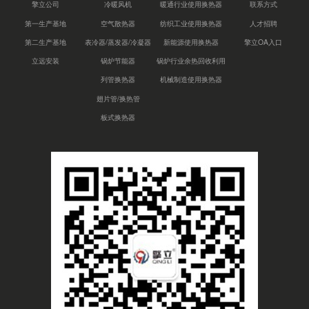
擎立公司
冷暖风机
暖通行业使用换热器
联系方式
第一生产基地
空气散热器
纺织工业使用换热器
人才招聘
第二生产基地
表冷器/蒸发器/冷凝器
新能源使用换热器
擎立OA入口
立远安装
锅炉节能器
锅炉行业余热回收利用
列管换热器
机械制造使用换热器
翅片管/换热管
板式换热器