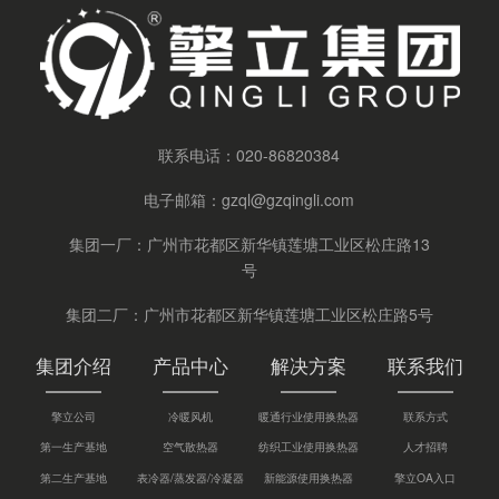
联系电话：
020-86820384
电子邮箱：
gzql@gzqingli.com
集团一厂：广州市花都区新华镇莲塘工业区松庄路13
号
集团二厂：广州市花都区新华镇莲塘工业区松庄路5号
集团介绍
产品中心
解决方案
联系我们
擎立公司
冷暖风机
暖通行业使用换热器
联系方式
第一生产基地
空气散热器
纺织工业使用换热器
人才招聘
第二生产基地
表冷器/蒸发器/冷凝器
新能源使用换热器
擎立OA入口