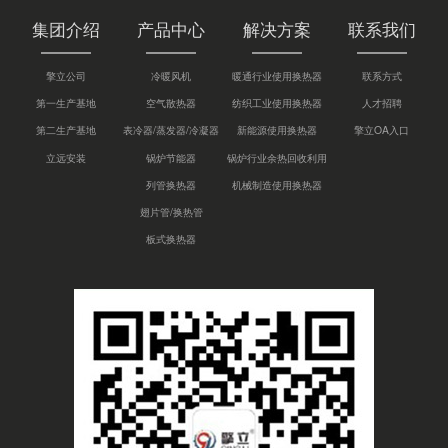
集团介绍
产品中心
解决方案
联系我们
擎立公司
冷暖风机
暖通行业使用换热器
联系方式
第一生产基地
空气散热器
纺织工业使用换热器
人才招聘
第二生产基地
表冷器/蒸发器/冷凝器
新能源使用换热器
擎立OA入口
立远安装
锅炉节能器
锅炉行业余热回收利用
列管换热器
机械制造使用换热器
翅片管/换热管
板式换热器