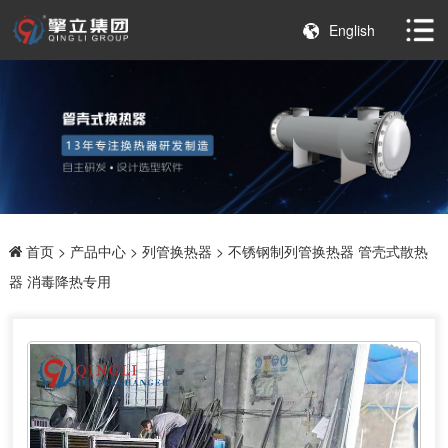
English
首页
>
产品中心
>
列管换热器
> 不锈钢制列管换热器 管壳式散热
器 消毒降热专用