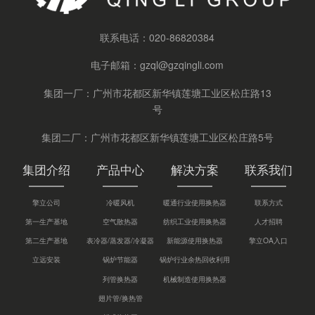
联系电话：
020-86820384
电子邮箱：
gzql@gzqingli.com
集团一厂：广州市花都区新华镇莲塘工业区松庄路13
号
集团二厂：广州市花都区新华镇莲塘工业区松庄路5号
集团介绍
产品中心
解决方案
联系我们
擎立公司
冷暖风机
暖通行业使用换热器
联系方式
第一生产基地
空气散热器
纺织工业使用换热器
人才招聘
第二生产基地
表冷器/蒸发器/冷凝器
新能源使用换热器
擎立OA入口
立远安装
锅炉节能器
锅炉行业余热回收利用
列管换热器
机械制造使用换热器
翅片管/换热管