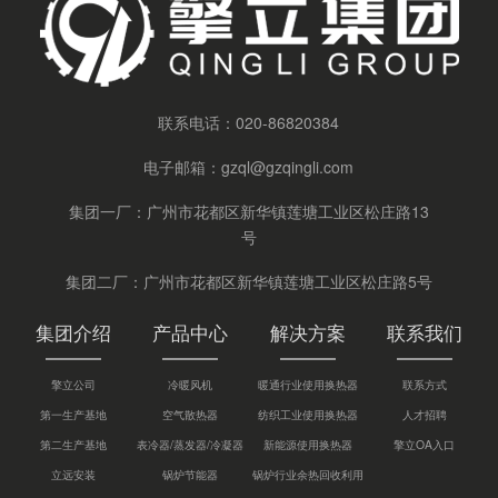
联系电话：
020-86820384
电子邮箱：
gzql@gzqingli.com
集团一厂：广州市花都区新华镇莲塘工业区松庄路13
号
集团二厂：广州市花都区新华镇莲塘工业区松庄路5号
集团介绍
产品中心
解决方案
联系我们
擎立公司
冷暖风机
暖通行业使用换热器
联系方式
第一生产基地
空气散热器
纺织工业使用换热器
人才招聘
第二生产基地
表冷器/蒸发器/冷凝器
新能源使用换热器
擎立OA入口
立远安装
锅炉节能器
锅炉行业余热回收利用