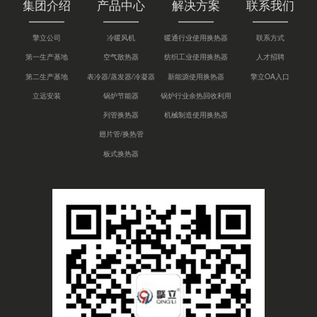
集团介绍
产品中心
解决方案
联系我们
擎立公司
冷暖风机
暖通行业使用换热器
联系方式
第一生产基地
空气散热器
纺织工业使用换热器
人才招聘
第二生产基地
表冷器/蒸发器/冷凝器
新能源使用换热器
擎立OA入口
立远安装
锅炉节能器
锅炉行业余热回收利用
列管换热器
机械制造使用换热器
翅片管/换热管
板式换热器