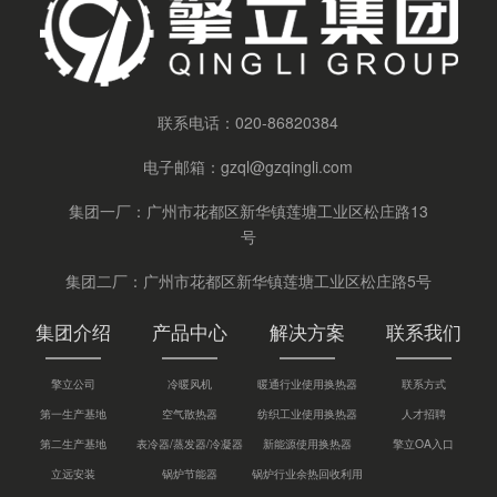
联系电话：
020-86820384
电子邮箱：
gzql@gzqingli.com
集团一厂：广州市花都区新华镇莲塘工业区松庄路13
号
集团二厂：广州市花都区新华镇莲塘工业区松庄路5号
集团介绍
产品中心
解决方案
联系我们
擎立公司
冷暖风机
暖通行业使用换热器
联系方式
第一生产基地
空气散热器
纺织工业使用换热器
人才招聘
第二生产基地
表冷器/蒸发器/冷凝器
新能源使用换热器
擎立OA入口
立远安装
锅炉节能器
锅炉行业余热回收利用