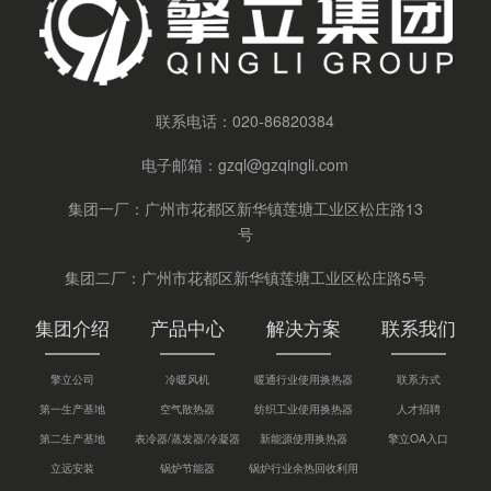
联系电话：
020-86820384
电子邮箱：
gzql@gzqingli.com
集团一厂：广州市花都区新华镇莲塘工业区松庄路13
号
集团二厂：广州市花都区新华镇莲塘工业区松庄路5号
集团介绍
产品中心
解决方案
联系我们
擎立公司
冷暖风机
暖通行业使用换热器
联系方式
第一生产基地
空气散热器
纺织工业使用换热器
人才招聘
第二生产基地
表冷器/蒸发器/冷凝器
新能源使用换热器
擎立OA入口
立远安装
锅炉节能器
锅炉行业余热回收利用