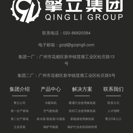
联系电话：
020-86820384
电子邮箱：
gzql@gzqingli.com
集团一厂：广州市花都区新华镇莲塘工业区松庄路13
号
集团二厂：广州市花都区新华镇莲塘工业区松庄路5号
集团介绍
产品中心
解决方案
联系我们
擎立公司
冷暖风机
暖通行业使用换热器
联系方式
第一生产基地
空气散热器
纺织工业使用换热器
人才招聘
第二生产基地
表冷器/蒸发器/冷凝器
新能源使用换热器
擎立OA入口
立远安装
锅炉节能器
锅炉行业余热回收利用