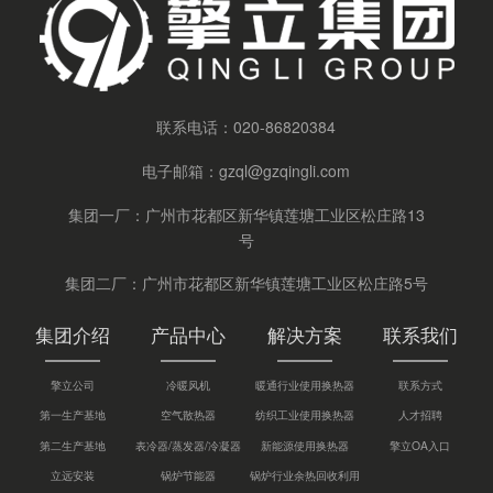
联系电话：
020-86820384
电子邮箱：
gzql@gzqingli.com
集团一厂：广州市花都区新华镇莲塘工业区松庄路13
号
集团二厂：广州市花都区新华镇莲塘工业区松庄路5号
集团介绍
产品中心
解决方案
联系我们
擎立公司
冷暖风机
暖通行业使用换热器
联系方式
第一生产基地
空气散热器
纺织工业使用换热器
人才招聘
第二生产基地
表冷器/蒸发器/冷凝器
新能源使用换热器
擎立OA入口
立远安装
锅炉节能器
锅炉行业余热回收利用