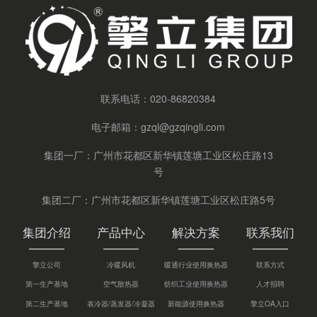
联系电话：
020-86820384
电子邮箱：
gzql@gzqingli.com
集团一厂：广州市花都区新华镇莲塘工业区松庄路13
号
集团二厂：广州市花都区新华镇莲塘工业区松庄路5号
集团介绍
产品中心
解决方案
联系我们
擎立公司
冷暖风机
暖通行业使用换热器
联系方式
第一生产基地
空气散热器
纺织工业使用换热器
人才招聘
第二生产基地
表冷器/蒸发器/冷凝器
新能源使用换热器
擎立OA入口