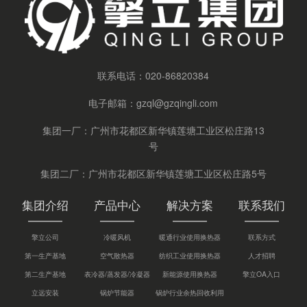
联系电话：
020-86820384
电子邮箱：
gzql@gzqingli.com
集团一厂：广州市花都区新华镇莲塘工业区松庄路13
号
集团二厂：广州市花都区新华镇莲塘工业区松庄路5号
集团介绍
产品中心
解决方案
联系我们
擎立公司
冷暖风机
暖通行业使用换热器
联系方式
第一生产基地
空气散热器
纺织工业使用换热器
人才招聘
第二生产基地
表冷器/蒸发器/冷凝器
新能源使用换热器
擎立OA入口
立远安装
锅炉节能器
锅炉行业余热回收利用