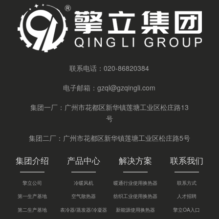
联系电话：
020-86820384
电子邮箱：
gzql@gzqingli.com
集团一厂：广州市花都区新华镇莲塘工业区松庄路13
号
集团二厂：广州市花都区新华镇莲塘工业区松庄路5号
集团介绍
产品中心
解决方案
联系我们
擎立公司
冷暖风机
暖通行业使用换热器
联系方式
第一生产基地
空气散热器
纺织工业使用换热器
人才招聘
第二生产基地
表冷器/蒸发器/冷凝器
新能源使用换热器
擎立OA入口