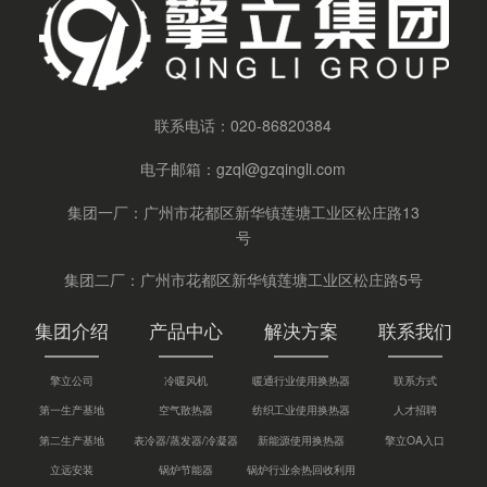
联系电话：
020-86820384
电子邮箱：
gzql@gzqingli.com
集团一厂：广州市花都区新华镇莲塘工业区松庄路13
号
集团二厂：广州市花都区新华镇莲塘工业区松庄路5号
集团介绍
产品中心
解决方案
联系我们
擎立公司
冷暖风机
暖通行业使用换热器
联系方式
第一生产基地
空气散热器
纺织工业使用换热器
人才招聘
第二生产基地
表冷器/蒸发器/冷凝器
新能源使用换热器
擎立OA入口
立远安装
锅炉节能器
锅炉行业余热回收利用