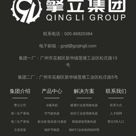
联系电话：
020-86820384
电子邮箱：
gzql@gzqingli.com
集团一厂：广州市花都区新华镇莲塘工业区松庄路13
号
集团二厂：广州市花都区新华镇莲塘工业区松庄路5号
集团介绍
产品中心
解决方案
联系我们
擎立公司
冷暖风机
暖通行业使用换热器
联系方式
第一生产基地
空气散热器
纺织工业使用换热器
人才招聘
第二生产基地
表冷器/蒸发器/冷凝器
新能源使用换热器
擎立OA入口
立远安装
锅炉节能器
锅炉行业余热回收利用