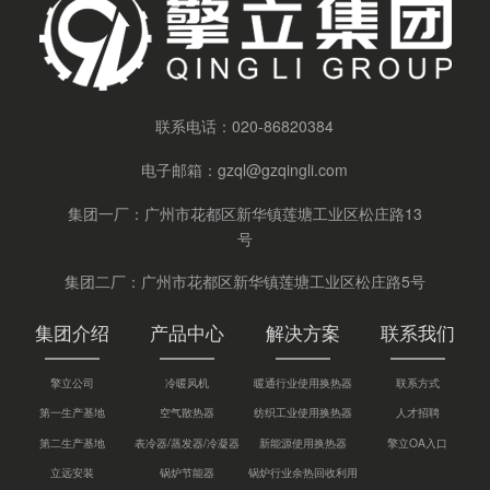
联系电话：
020-86820384
电子邮箱：
gzql@gzqingli.com
集团一厂：广州市花都区新华镇莲塘工业区松庄路13
号
集团二厂：广州市花都区新华镇莲塘工业区松庄路5号
集团介绍
产品中心
解决方案
联系我们
擎立公司
冷暖风机
暖通行业使用换热器
联系方式
第一生产基地
空气散热器
纺织工业使用换热器
人才招聘
第二生产基地
表冷器/蒸发器/冷凝器
新能源使用换热器
擎立OA入口
立远安装
锅炉节能器
锅炉行业余热回收利用