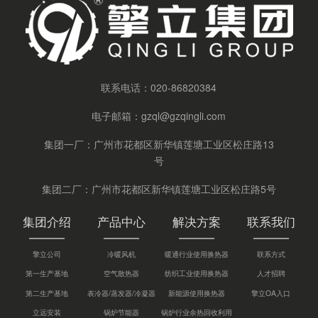
联系电话：
020-86820384
电子邮箱：
gzql@gzqingli.com
集团一厂：广州市花都区新华镇莲塘工业区松庄路13
号
集团二厂：广州市花都区新华镇莲塘工业区松庄路5号
集团介绍
产品中心
解决方案
联系我们
擎立公司
冷暖风机
暖通行业使用换热器
联系方式
第一生产基地
空气散热器
纺织工业使用换热器
人才招聘
第二生产基地
表冷器/蒸发器/冷凝器
新能源使用换热器
擎立OA入口
立远安装
锅炉节能器
锅炉行业余热回收利用