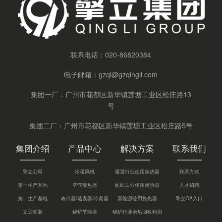
联系电话：
020-86820384
电子邮箱：
gzql@gzqingli.com
集团一厂：广州市花都区新华镇莲塘工业区松庄路13
号
集团二厂：广州市花都区新华镇莲塘工业区松庄路5号
集团介绍
产品中心
解决方案
联系我们
擎立公司
冷暖风机
暖通行业使用换热器
联系方式
第一生产基地
空气散热器
纺织工业使用换热器
人才招聘
第二生产基地
表冷器/蒸发器/冷凝器
新能源使用换热器
擎立OA入口
立远安装
锅炉节能器
锅炉行业余热回收利用