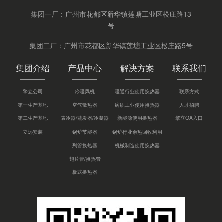
集团一厂：广州市花都区新华镇莲塘工业区松庄路13
号
集团二厂：广州市花都区新华镇莲塘工业区松庄路5号
集团介绍
产品中心
解决方案
联系我们
擎立公司
冷暖风机
暖通行业使用换热器
联系方式
第一生产基地
空气散热器
纺织工业使用换热器
人才招聘
第二生产基地
表冷器/蒸发器/冷凝器
新能源使用换热器
擎立OA入口
立远安装
锅炉节能器
锅炉行业余热回收利用
列管换热器
机械制造使用换热器
翅片管/换热管
板式换热器