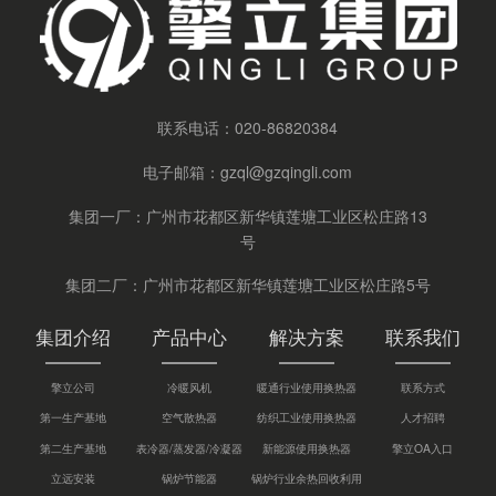
联系电话：
020-86820384
电子邮箱：
gzql@gzqingli.com
集团一厂：广州市花都区新华镇莲塘工业区松庄路13
号
集团二厂：广州市花都区新华镇莲塘工业区松庄路5号
集团介绍
产品中心
解决方案
联系我们
擎立公司
冷暖风机
暖通行业使用换热器
联系方式
第一生产基地
空气散热器
纺织工业使用换热器
人才招聘
第二生产基地
表冷器/蒸发器/冷凝器
新能源使用换热器
擎立OA入口
立远安装
锅炉节能器
锅炉行业余热回收利用