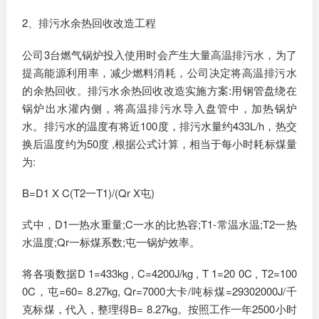
2、排污水余热回收改造工程
公司3台燃气锅炉投入使用时会产生大量高温排污水，为了
提高能源利用率，减少燃料消耗，公司决定将高温排污水
的余热回收。排污水余热回收改造实施方案:用钢管盘绕在
锅炉出水灌内侧，将高温排污水导入盘管中，加热锅炉
水。排污水的温度有将近100度，排污水量约433L/h，热交
换后温度约为50度 ,根据公式计算，相当于每小时耗标煤量
为:
B=D1 X C(T2一T1)/(Qr X屯)
式中，D1一热水重量;C一水的比热容;T1-常温水温;T2一热
水温度;Qr一标煤系数;屯一锅炉效率。
将各项数据D 1=433kg , C=4200J/kg , T 1=20 0C , T2=100
0C，屯=60= 8.27kg, Qr=7000大卡/吨标煤=29302000J/千
克标煤，代入，整理得B= 8.27kg。按照工作一年2500小时