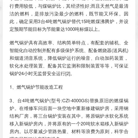
行费用较低，与煤锅炉比，其经济性好;而且天然气是最清
洁的燃料，是排放污染最少的燃料，既节能又环保。因
此，确定采用3台4吨燃气锅炉替代15吨燃煤沸腾炉，并设
定预期节能目标为节能量达1000吨标煤以上。
燃气锅炉具有高效率、结构简单特点，有配套的辅机、全
智能化白动控制并配有多级保护系统、配备燃烧器(送风机)
和烟道消音系统，降低锅炉运行的噪音、白动加药装置，
软化水处理装置、配备其它监测和限制装置等等，可保证
锅炉24小时无监督安全运行[2]。
1、燃气锅炉节能改造工程
3、台4吨燃气锅炉(型号:CZI-4000GS)替换原旧的燃煤锅
炉。在维修车问后面一块空地中重新修建锅炉房，采用钢
结构厂房，将三台锅炉安装在其中。将原锅炉水软化系统
移入新锅炉房内，并将原有的一个20吨软水箱移入新锅炉
房内。以尽量减少管路热量、材料等浪费为原则，科学合