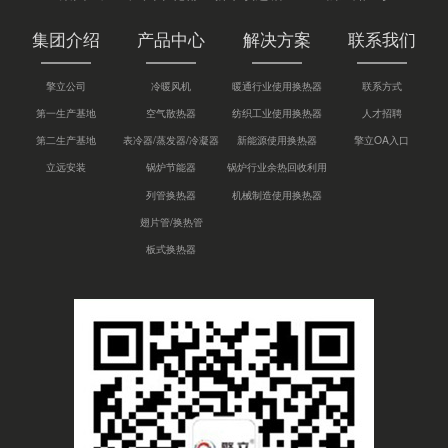
集团介绍
产品中心
解决方案
联系我们
擎立公司
冷暖风机
暖通行业使用换热器
联系方式
第一生产基地
空气散热器
纺织工业使用换热器
人才招聘
第二生产基地
表冷器/蒸发器/冷凝器
新能源使用换热器
擎立OA入口
立远安装
锅炉节能器
锅炉行业余热回收利用
列管换热器
机械制造使用换热器
翅片管/换热管
板式换热器