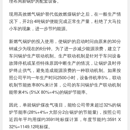
理布局新锅炉房配套设备。
现用高效燃气锅炉替代低效燃煤锅炉之后，在一般生产情
况下，开2台4吨锅炉便能完成正常生产量，杜绝了大马拉
小车的现象，进一步节约能源。
新燃气锅炉的投入使用，使锅炉的启动时问由原来的30分
钟减少为现在的6分钟。为了进一步减少能源浪费，建立了
车问锅炉生产联动机制。生产联动机制是针对于车问设备
故障停机或某些特殊原因中断生产的情况，让锅炉及时停
炉终止供气，避免造成能源浪费的一种联动机制。如果按
照公司平均一年生产时问2500小时，设备停机率5%，联动
机制节能效率80%来计算，公司的车问锅炉生产联动机制
能带来4% (5%X 80%=4%)的锅炉节能率。
因此，单就锅炉煤改气项目，能给公司带来超过32%的锅
炉节能率(28%+4%+大部分2台锅炉的节能量)，按照公司
近四年平均用煤约3591吨标煤计算，年度节能约:3591 X
32%=1149.12吨标煤。