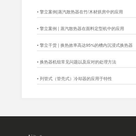
• 擎立案例|蒸汽散热器在竹/木材烘房中的应用
• 擎立案例 | 蒸汽散热器在面料定型机中的应用
• 擎立干货 | 换热效率高达95%的槽内沉浸式换热器
• 换热器机组常见问题以及应对的处理方法
• 列管式（管壳式）冷却器的应用于特性