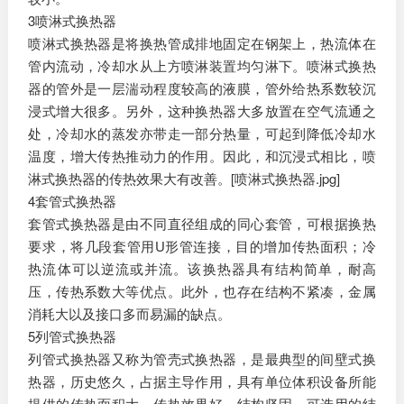
3喷淋式换热器
喷淋式换热器是将换热管成排地固定在钢架上，热流体在
管内流动，冷却水从上方喷淋装置均匀淋下。喷淋式换热
器的管外是一层湍动程度较高的液膜，管外给热系数较沉
浸式增大很多。另外，这种换热器大多放置在空气流通之
处，冷却水的蒸发亦带走一部分热量，可起到降低冷却水
温度，增大传热推动力的作用。因此，和沉浸式相比，喷
淋式换热器的传热效果大有改善。[喷淋式换热器.jpg]
4套管式换热器
套管式换热器是由不同直径组成的同心套管，可根据换热
要求，将几段套管用U形管连接，目的增加传热面积；冷
热流体可以逆流或并流。该换热器具有结构简单，耐高
压，传热系数大等优点。此外，也存在结构不紧凑，金属
消耗大以及接口多而易漏的缺点。
5列管式换热器
列管式换热器又称为管壳式换热器，是最典型的间壁式换
热器，历史悠久，占据主导作用，具有单位体积设备所能
提供的传热面积大，传热效果好，结构坚固，可选用的结