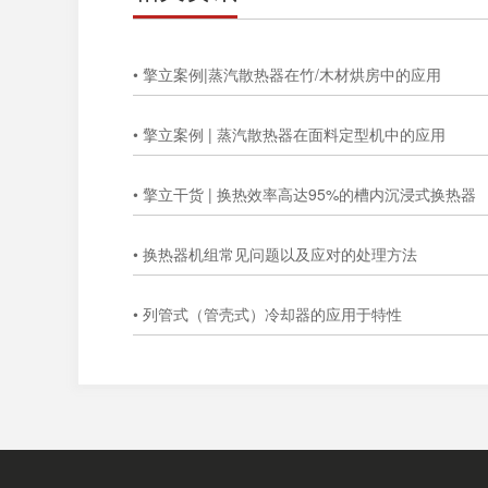
• 擎立案例|蒸汽散热器在竹/木材烘房中的应用
• 擎立案例 | 蒸汽散热器在面料定型机中的应用
• 擎立干货 | 换热效率高达95%的槽内沉浸式换热器
• 换热器机组常见问题以及应对的处理方法
• 列管式（管壳式）冷却器的应用于特性