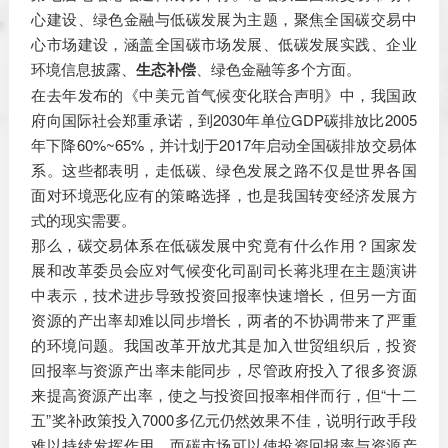
心建设、绿色金融与低碳发展为主题，聚焦全国碳交易中
心市场建设，涵盖全国碳市场发展、低碳发展实践、企业
环境信息披露、
生态补偿
、绿色金融等多个方面。
在去年发布的《中美元首气候变化联合声明》中，我国政
府向国际社会郑重承诺，到2030年单位GDP碳排放比2005
年下降60%~65%，并计划于2017年启动全国碳排放交易体
系。这些都表明，走低碳、绿色发展之路不仅是世界各国
面对环境恶化应有的策略选择，也是我国转变经济发展方
式的现实需要。
那么，碳交易体系在低碳发展中究竟有什么作用？国家发
展和改革委员会应对气候变化司副司长蒋兆理在主题演讲
中表示，技术进步导致投资回报率快速增长，但另一方面
资源的产出率却难以同步增长，两者的不协调带来了严重
的环境问题。我国改革开放尤其是加入世贸组织后，投资
回报率与资源产出率未能同步，尽管政府投入了很多资源
来提高资源产出率，使之与投资回报率相伴而行，但“十二
五”奖补政策投入7000多亿元仍然效果不佳，说明行政手段
难以持续发挥作用。而碳市场可以使投资回报率与资源产