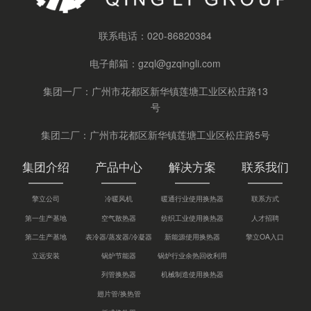
联系电话：
020-86820384
电子邮箱：
gzql@gzqingli.com
集团一厂：广州市花都区新华镇莲塘工业区松庄路13
号
集团二厂：广州市花都区新华镇莲塘工业区松庄路5号
集团介绍
产品中心
解决方案
联系我们
擎立公司
冷暖风机
暖通行业使用换热器
联系方式
第一生产基地
空气散热器
纺织工业使用换热器
人才招聘
第二生产基地
表冷器/蒸发器/冷凝器
新能源使用换热器
擎立OA入口
立远安装
锅炉节能器
锅炉行业余热回收利用
列管换热器
机械制造使用换热器
翅片管/换热管