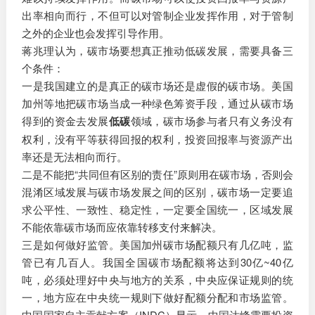
出率相向而行，不但可以对管制企业发挥作用，对于管制
之外的企业也会发挥引导作用。
蒋兆理认为，碳市场要想真正推动低碳发展，需要具备三
个条件：
一是我国建立的是真正的碳市场还是虚假的碳市场。美国
加州等地把碳市场当成一种绿色筹资手段，通过从碳市场
得到的资金去发展
低碳
领域，碳市场参与者只有义务没有
权利，没有平等获得回报的权利，投资回报率与资源产出
率还是无法相向而行。
二是不能把“共同但有区别的责任”原则用在碳市场，否则会
混淆区域发展与碳市场发展之间的区别，碳市场一定要追
求公平性、一致性、稳定性，一定要全国统一，区域发展
不能依靠碳市场而应依靠转移支付来解决。
三是如何做好监管。美国加州碳市场配额只有几亿吨，监
管已有几百人。我国全国碳市场配额将达到30亿~40亿
吨，必须处理好中央与地方的关系，中央应保证规则的统
一，地方应在中央统一规则下做好配额分配和市场监管。
中国国家自主贡献方案（INDC）显示，中国达峰需要投资