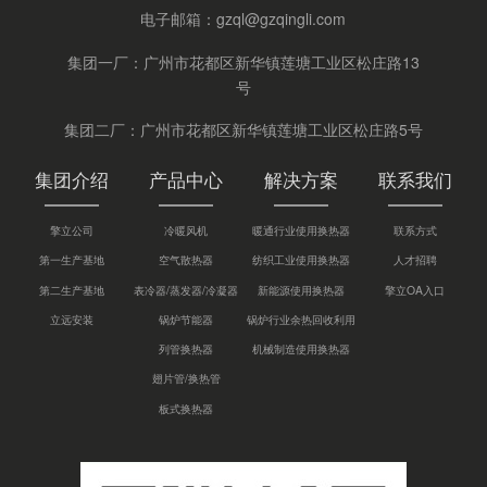
电子邮箱：
gzql@gzqingli.com
集团一厂：广州市花都区新华镇莲塘工业区松庄路13
号
集团二厂：广州市花都区新华镇莲塘工业区松庄路5号
集团介绍
产品中心
解决方案
联系我们
擎立公司
冷暖风机
暖通行业使用换热器
联系方式
第一生产基地
空气散热器
纺织工业使用换热器
人才招聘
第二生产基地
表冷器/蒸发器/冷凝器
新能源使用换热器
擎立OA入口
立远安装
锅炉节能器
锅炉行业余热回收利用
列管换热器
机械制造使用换热器
翅片管/换热管
板式换热器