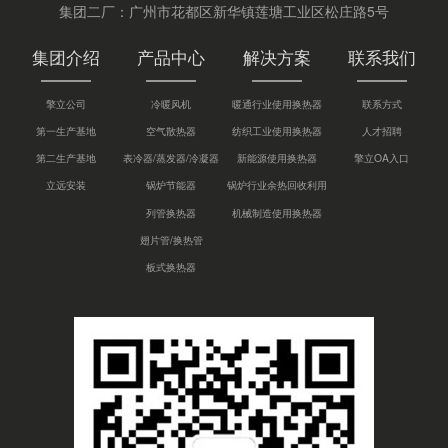
集团二厂：广州市花都区新华镇莲塘工业区松庄路5号
集团介绍
产品中心
解决方案
联系我们
擎立公司
冷暖风机
暖通行业使用换热器
联系方式
第一生产基地
空气散热器
纺织工业使用换热器
人才招聘
第二生产基地
表冷器/蒸发器/冷凝器
新能源使用换热器
擎立OA入口
立远安装
锅炉节能器
锅炉行业余热回收利用
列管换热器
机械制造使用换热器
翅片管/换热管
板式换热器