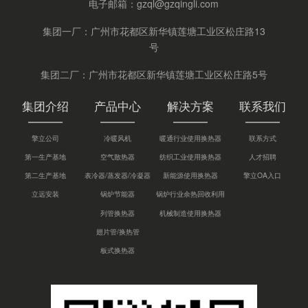
电子邮箱：
gzql@gzqingli.com
集团一厂：广州市花都区新华镇莲塘工业区松庄路13
号
集团二厂：广州市花都区新华镇莲塘工业区松庄路5号
集团介绍
产品中心
解决方案
联系我们
擎立公司
冷暖风机
暖通行业使用换热器
联系方式
第一生产基地
空气散热器
纺织工业使用换热器
人才招聘
第二生产基地
表冷器/蒸发器/冷凝器
新能源使用换热器
擎立OA入口
立远安装
锅炉节能器
锅炉行业余热回收利用
列管换热器
机械制造使用换热器
翅片管/换热管
板式换热器