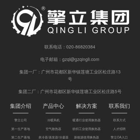
联系电话：
020-86820384
电子邮箱：
gzql@gzqingli.com
集团一厂：广州市花都区新华镇莲塘工业区松庄路13
号
集团二厂：广州市花都区新华镇莲塘工业区松庄路5号
集团介绍
产品中心
解决方案
联系我们
擎立公司
冷暖风机
暖通行业使用换热器
联系方式
第一生产基地
空气散热器
纺织工业使用换热器
人才招聘
第二生产基地
表冷器/蒸发器/冷凝器
新能源使用换热器
擎立OA入口