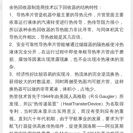
余热回收器制造商技术以下回收器的结构特性：
1、导热率片管是机器中最主要的导热元件，片管里面主要
依靠运行液体的汽液转变进行热传导，热传导阻力很小，
所以该种余热回收器的导热能力非比寻常。与同体积其它
导热元件相比，导热效能是其几百倍。
2、安全可靠性导热率片管能够通过烟煤器的隔热板使冷热
液体完全分开，在运行过程中即使单根导热率片管由于磨
损、腐蚀等因素出现泄露现象，也不会出现冷热液体的混
杂。
3、经济性好比较容易的实现冷、热流体的完全逆流换热，
获得较大的对数温差。同时两侧受热面均可翅片管。这样
换热器可以做的非常紧凑，体积小，占地少。
热管技术首先于1944年由美国人高格勒（R·S·Gaugler）所
发现，并以“热传递装置”（HeatTransterDevice）为名取得
专利，当时因未显示出实用意义，而没有受到应有的重
视。直到六十年代初期，由于宇航事业的发展，要求为宇
航飞行器提供高效传热组件，促使美国洛斯——阿拉莫斯