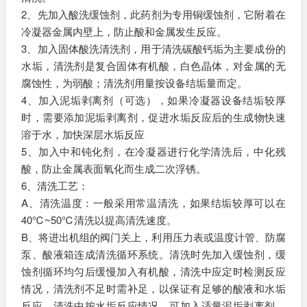
2、先加入酸洗缓蚀剂，此药剂为专用铜缓蚀剂，它附着在
冷凝器金属内壁上，防止酸和金属发生反应。
3、加入固体酸洗清洗剂，用于清洗碳酸钙垢为主要成份的
水垢，清洗剂是复合固体有机酸，白色晶体，对金属的无
腐蚀性，为弱酸；清洗剂用量按设备结垢量而定。
4、加入泥垢剥离剂（可选），如果冷凝器设备结垢较厚
时，需要添加泥垢剥离剂，促进水垢反应后的生成物快速
溶于水，加快深层水垢反应
5、加入中和钝化剂，在冷凝器进行化学清洗后，中化残
酸，防止金属表面氧化而生成二次浮锈。
6、清洗工艺：
A、清洗温度：一般采用常温清洗，如果结垢较厚可以在
40℃~50℃清洗以提高清洗速度。
B、将进出机组的阀门关上，利用压力表或温度计管、防腐
泵、酸液箱连成清洗循环系统。清洗时先加入缓蚀剂，缓
蚀剂循环均匀后缓慢加入有机酸，清洗中应定时检测反应
情况，清洗剂不足时需补足，以保证有足够的酸液和水垢
反应，清洗中按水垢反应情况，可加入适量泥垢剥离剂、