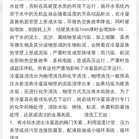
水处理，否则在高硬度水质的环境下运行，循环水系统内
溶于水中的无机盐就会随着温度的升高结晶析出，在冷凝
器换热面管壁上形成水垢，导致热交换效率降低。同时硬
垢增加，则能耗上升，结硬质水垢1mm厚时会增加6~10.
由于水的泥土、泥沙、腐殖物形成污垢，加上细菌、藻类
等微生物及其分泌物形成的生物粘泥，会附着在冷凝器换
热管壁上形成泥垢，严重时造成管路堵塞；而污垢、粘泥
会影响热交换效率，多耗电能，造成高压运行，严重时造
成超压停机。所有这些严重地影响了冷凝器的正常运行。
冷凝器清洗分为物理清洗和化学清洗，物理清洗一般用高
压水射流将冷凝器铜管的泥垢清理出来；如果结垢为硬质
水垢，应进行化学清洗，物理方式无法将水垢除去。为了
使冷凝器在最优化状态下运行，就必须对冷凝器进行专门
的化学药物处理，清除水垢、锈蚀、粘泥、杀菌和防腐蚀
处理，还原成清洁的金属表面。 清洗工艺如：
1、将冷却水进出冷凝器的阀门关紧，利用温度计管、压力
表管或排污管连接防腐泵、配液箱做成小循环系统，循环
清洗。