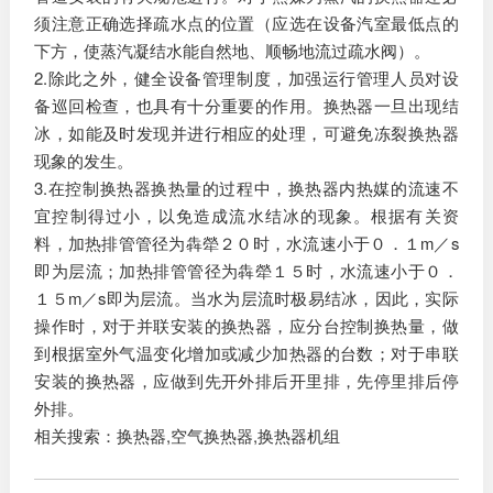
须注意正确选择疏水点的位置（应选在设备汽室最低点的
下方，使蒸汽凝结水能自然地、顺畅地流过疏水阀）。
2.除此之外，健全设备管理制度，加强运行管理人员对设
备巡回检查，也具有十分重要的作用。换热器一旦出现结
冰，如能及时发现并进行相应的处理，可避免冻裂换热器
现象的发生。
3.在控制换热器换热量的过程中，换热器内热媒的流速不
宜控制得过小，以免造成流水结冰的现象。根据有关资
料，加热排管管径为犇犖２０时，水流速小于０．１m／s
即为层流；加热排管管径为犇犖１５时，水流速小于０．
１５m／s即为层流。当水为层流时极易结冰，因此，实际
操作时，对于并联安装的换热器，应分台控制换热量，做
到根据室外气温变化增加或减少加热器的台数；对于串联
安装的换热器，应做到先开外排后开里排，先停里排后停
外排。
相关搜索：换热器,空气换热器,换热器机组