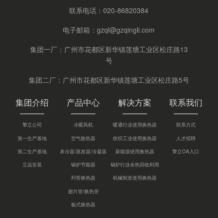
联系电话：
020-86820384
电子邮箱：
gzql@gzqingli.com
集团一厂：广州市花都区新华镇莲塘工业区松庄路13
号
集团二厂：广州市花都区新华镇莲塘工业区松庄路5号
集团介绍
产品中心
解决方案
联系我们
擎立公司
冷暖风机
暖通行业使用换热器
联系方式
第一生产基地
空气散热器
纺织工业使用换热器
人才招聘
第二生产基地
表冷器/蒸发器/冷凝器
新能源使用换热器
擎立OA入口
立远安装
锅炉节能器
锅炉行业余热回收利用
列管换热器
机械制造使用换热器
翅片管/换热管
板式换热器