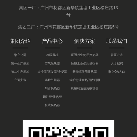
集团一厂：广州市花都区新华镇莲塘工业区松庄路13
号
集团二厂：广州市花都区新华镇莲塘工业区松庄路5号
集团介绍
产品中心
解决方案
联系我们
擎立公司
冷暖风机
暖通行业使用换热器
联系方式
第一生产基地
空气散热器
纺织工业使用换热器
人才招聘
第二生产基地
表冷器/蒸发器/冷凝器
新能源使用换热器
擎立OA入口
立远安装
锅炉节能器
锅炉行业余热回收利用
列管换热器
机械制造使用换热器
翅片管/换热管
板式换热器