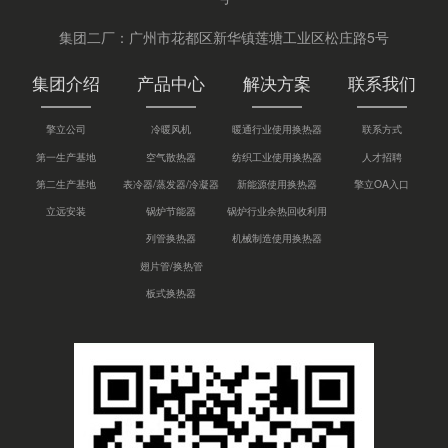
集团二厂：广州市花都区新华镇莲塘工业区松庄路5号
集团介绍
产品中心
解决方案
联系我们
擎立公司
冷暖风机
暖通行业使用换热器
联系方式
第一生产基地
空气散热器
纺织工业使用换热器
人才招聘
第二生产基地
表冷器/蒸发器/冷凝器
新能源使用换热器
擎立OA入口
立远安装
锅炉节能器
锅炉行业余热回收利用
列管换热器
机械制造使用换热器
翅片管/换热管
板式换热器