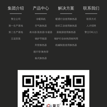
集团介绍
产品中心
解决方案
联系我们
擎立公司
冷暖风机
暖通行业使用换热器
联系方式
第一生产基地
空气散热器
纺织工业使用换热器
人才招聘
第二生产基地
表冷器/蒸发器/冷凝器
新能源使用换热器
擎立OA入口
立远安装
锅炉节能器
锅炉行业余热回收利用
列管换热器
机械制造使用换热器
翅片管/换热管
板式换热器