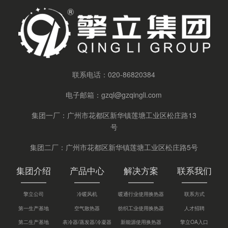
联系电话：
020-86820384
电子邮箱：
gzql@gzqingli.com
集团一厂：广州市花都区新华镇莲塘工业区松庄路13
号
集团二厂：广州市花都区新华镇莲塘工业区松庄路5号
集团介绍
产品中心
解决方案
联系我们
擎立公司
冷暖风机
暖通行业使用换热器
联系方式
第一生产基地
空气散热器
纺织工业使用换热器
人才招聘
第二生产基地
表冷器/蒸发器/冷凝器
新能源使用换热器
擎立OA入口