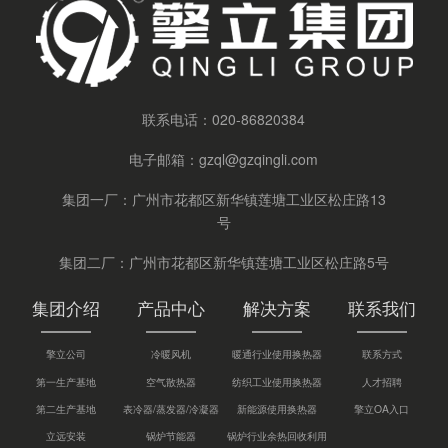
联系电话：
020-86820384
电子邮箱：
gzql@gzqingli.com
集团一厂：广州市花都区新华镇莲塘工业区松庄路13
号
集团二厂：广州市花都区新华镇莲塘工业区松庄路5号
集团介绍
产品中心
解决方案
联系我们
擎立公司
冷暖风机
暖通行业使用换热器
联系方式
第一生产基地
空气散热器
纺织工业使用换热器
人才招聘
第二生产基地
表冷器/蒸发器/冷凝器
新能源使用换热器
擎立OA入口
立远安装
锅炉节能器
锅炉行业余热回收利用