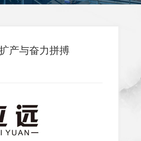
势扩产与奋力拼搏