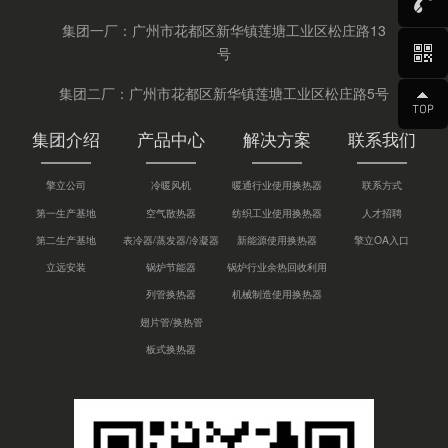
集团一厂：广州市花都区新华镇莲塘工业区松庄路13
号
集团二厂：广州市花都区新华镇莲塘工业区松庄路5号
集团介绍
产品中心
解决方案
联系我们
擎立公司
冷暖风机
暖通行业使用换热器
联系方式
第一生产基地
空气散热器
纺织工业使用换热器
人才招聘
第二生产基地
表冷器/蒸发器/冷凝器
新能源使用换热器
擎立OA入口
立远安装
锅炉节能器
锅炉行业余热回收利用
列管换热器
机械制造使用换热器
翅片管/换热管
板式换热器