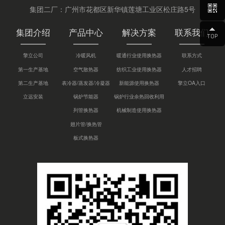
集团二厂：广州市花都区新华镇莲塘工业区松庄路5号
集团介绍
产品中心
解决方案
联系我们
擎立公司
冷暖风机
暖通行业使用换热器
联系方式
第一生产基地
空气散热器
纺织工业使用换热器
人才招聘
第二生产基地
表冷器/蒸发器/冷凝器
新能源使用换热器
擎立OA入口
立远安装
锅炉节能器
锅炉行业余热回收利用
列管换热器
机械制造使用换热器
翅片管/换热管
板式换热器