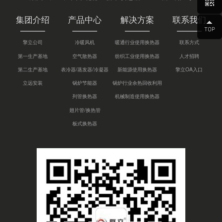
集团介绍
产品中心
解决方案
联系我们
擎立公司
冷暖风机
暖通行业使用换热器
联系方式
第一生产基地
空气散热器
纺织工业使用换热器
人才招聘
第二生产基地
表冷器/蒸发器/冷凝器
新能源使用换热器
擎立OA入口
立远安装
锅炉节能器
锅炉行业余热回收利用
列管换热器
机械制造使用换热器
翅片管/换热管
板式换热器