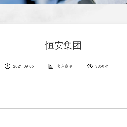
恒安集团
2021-09-05
客户案例
3350次