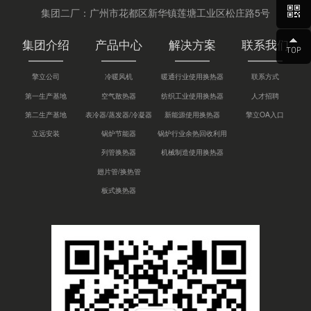
集团二厂：广州市花都区新华镇莲塘工业区松庄路5号
集团介绍
产品中心
解决方案
联系我们
擎立公司
冷暖风机
暖通行业使用换热器
联系方式
第一生产基地
空气散热器
纺织工业使用换热器
人才招聘
第二生产基地
表冷器/蒸发器/冷凝器
新能源使用换热器
擎立OA入口
立远安装
锅炉节能器
锅炉行业余热回收利用
列管换热器
机械制造使用换热器
翅片管/换热管
板式换热器