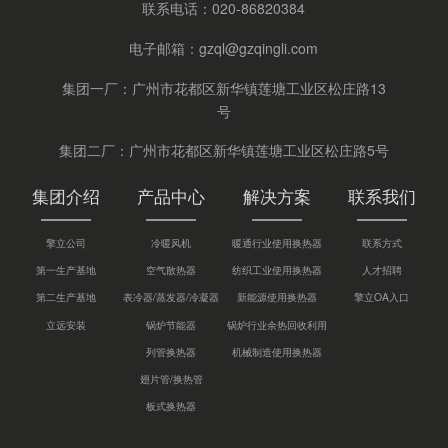
联系电话：
020-86820384
电子邮箱：
gzql@gzqingli.com
集团一厂：广州市花都区新华镇莲塘工业区松庄路13
号
集团二厂：广州市花都区新华镇莲塘工业区松庄路5号
集团介绍
产品中心
解决方案
联系我们
擎立公司
冷暖风机
暖通行业使用换热器
联系方式
第一生产基地
空气散热器
纺织工业使用换热器
人才招聘
第二生产基地
表冷器/蒸发器/冷凝器
新能源使用换热器
擎立OA入口
立远安装
锅炉节能器
锅炉行业余热回收利用
列管换热器
机械制造使用换热器
翅片管/换热管
板式换热器